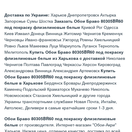
Доставка по Украине:
Харьков Днепропетровск Ахтырка
Запорожье Сумы Шостка
Заказать Обои Браво 80305BR60
под покраску флизелиновые белые
Кривой Рог Одесса
Киев Измаил Донецк Винница Житомир Чернигов Кременчук
Черновцы Ивано-франковськ Ужгород Ромны Хмельницкий
Ровно Львов Макеевка Луцк Мариуполь Луганск Тернополь
Мелитополь
Купить Обои Браво 80305BR60 под покраску
флизелиновые белые из Харькова с доставкой
Николаев
Чернигов Полтава Павлоград Черкассы Херсон Кировоград
Александровка Винница Александрия Артемовск
Купить
Обои Браво 80305BR60 под покраску флизелиновые
белые в Харькове
Бердянск Бровары Днепродзержинск
Каменец-Подольский Краматорск Мукачево Никополь
Новомосковск Стаханов Хмельницкий и другие города
Украины транспортными службами Новая Почта, Интайм,
Автолюкс, Деливери в самые кратчайшие сроки 1-3 дня.
Обои Браво 80305BR60 под покраску флизелиновые
белые
от производителя. Интернет-магазин "Обои-Акри"
Харьков. Низкая цена, отличное качество, доставка по всей