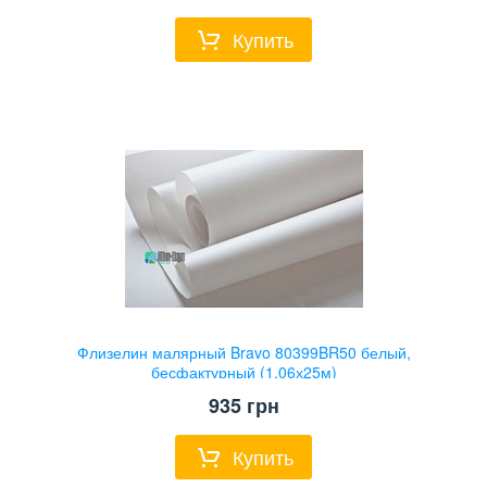
Купить
Флизелин малярный Bravo 80399BR50 белый,
бесфактурный (1,06х25м)
935
грн
Купить