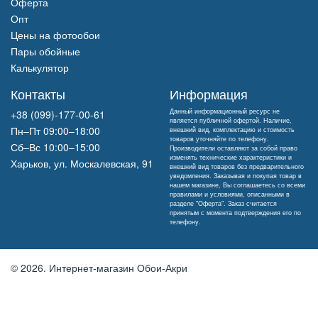
Оферта
Опт
Цены на фотообои
Пары обойные
Калькулятор
Контакты
Информация
Данный информационный ресурс не
+38 (099)-177-00-61
является публичной офертой. Наличие,
Пн–Пт 09:00–18:00
внешний вид, комплектацию и стоимость
товаров уточняйте по телефону.
Сб–Вс 10:00–15:00
Производители оставляют за собой право
изменять технические характеристики и
Харьков, ул. Москалевская, 91
внешний вид товаров без предварительного
уведомления. Заказывая и покупая товар в
нашем магазине, Вы соглашаетесь со всеми
правилами и условиями, описанными в
разделе "Оферта". Заказ считается
принятым с момента подтверждения его по
телефону.
© 2026.
Интернет-магазин Обои-Акри