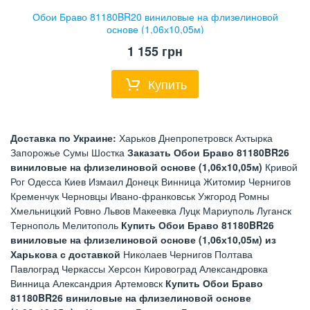
Обои Браво 81180BR20 виниловые на флизелиновой
основе (1,06х10,05м)
1 155
грн
Купить
Доставка по Украине:
Харьков Днепропетровск Ахтырка
Запорожье Сумы Шостка
Заказать Обои Браво 81180BR26
виниловые на флизелиновой основе (1,06х10,05м)
Кривой
Рог Одесса Киев Измаил Донецк Винница Житомир Чернигов
Кременчук Черновцы Ивано-франковськ Ужгород Ромны
Хмельницкий Ровно Львов Макеевка Луцк Мариуполь Луганск
Тернополь Мелитополь
Купить Обои Браво 81180BR26
виниловые на флизелиновой основе (1,06х10,05м) из
Харькова с доставкой
Николаев Чернигов Полтава
Павлоград Черкассы Херсон Кировоград Александровка
Винница Александрия Артемовск
Купить Обои Браво
81180BR26 виниловые на флизелиновой основе