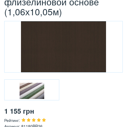
флизелиновой основе
(1,06х10,05м)
1 155
грн
Рейтинг
:
Артикул
:
81180BR26