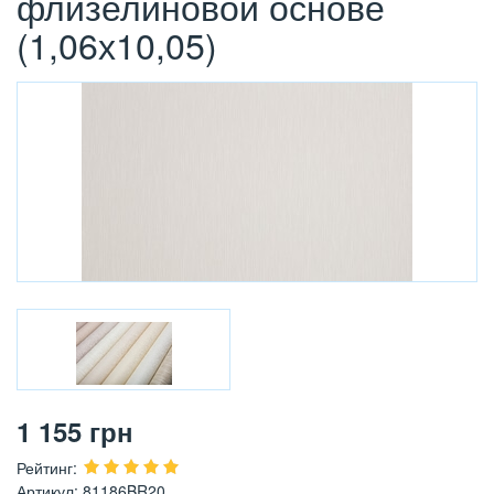
флизелиновой основе
(1,06х10,05)
1 155
грн
Рейтинг
:
Артикул
:
81186BR20