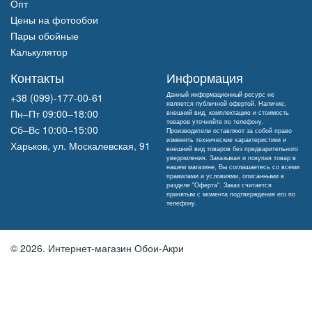
Опт
Цены на фотообои
Пары обойные
Калькулятор
Контакты
Информация
Данный информационный ресурс не
+38 (099)-177-00-61
является публичной офертой. Наличие,
Пн–Пт 09:00–18:00
внешний вид, комплектацию и стоимость
товаров уточняйте по телефону.
Сб–Вс 10:00–15:00
Производители оставляют за собой право
изменять технические характеристики и
Харьков, ул. Москалевская, 91
внешний вид товаров без предварительного
уведомления. Заказывая и покупая товар в
нашем магазине, Вы соглашаетесь со всеми
правилами и условиями, описанными в
разделе "Оферта". Заказ считается
принятым с момента подтверждения его по
телефону.
© 2026.
Интернет-магазин Обои-Акри