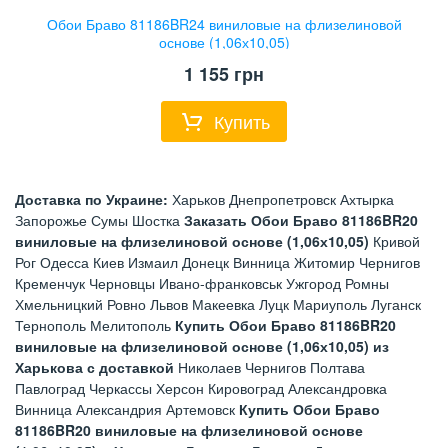
Обои Браво 81186BR24 виниловые на флизелиновой
основе (1,06х10,05)
1 155
грн
Купить
Доставка по Украине:
Харьков Днепропетровск Ахтырка
Запорожье Сумы Шостка
Заказать Обои Браво 81186BR20
виниловые на флизелиновой основе (1,06х10,05)
Кривой
Рог Одесса Киев Измаил Донецк Винница Житомир Чернигов
Кременчук Черновцы Ивано-франковськ Ужгород Ромны
Хмельницкий Ровно Львов Макеевка Луцк Мариуполь Луганск
Тернополь Мелитополь
Купить Обои Браво 81186BR20
виниловые на флизелиновой основе (1,06х10,05) из
Харькова с доставкой
Николаев Чернигов Полтава
Павлоград Черкассы Херсон Кировоград Александровка
Винница Александрия Артемовск
Купить Обои Браво
81186BR20 виниловые на флизелиновой основе