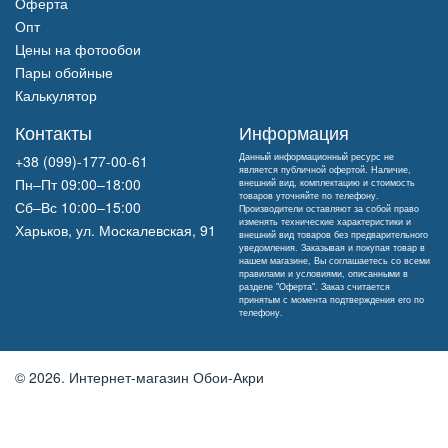
Оферта
Опт
Цены на фотообои
Пары обойные
Калькулятор
Контакты
Информация
Данный информационный ресурс не
+38 (099)-177-00-61
является публичной офертой. Наличие,
Пн–Пт 09:00–18:00
внешний вид, комплектацию и стоимость
товаров уточняйте по телефону.
Сб–Вс 10:00–15:00
Производители оставляют за собой право
изменять технические характеристики и
Харьков, ул. Москалевская, 91
внешний вид товаров без предварительного
уведомления. Заказывая и покупая товар в
нашем магазине, Вы соглашаетесь со всеми
правилами и условиями, описанными в
разделе "Оферта". Заказ считается
принятым с момента подтверждения его по
телефону.
© 2026.
Интернет-магазин Обои-Акри