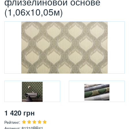
флизелиновой основе
(1,06х10,05м)
1 420
грн
Рейтинг
:
Артикул
:
81210BR41