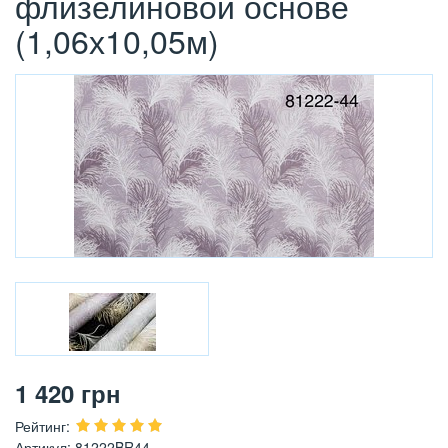
флизелиновой основе
(1,06х10,05м)
1 420
грн
Рейтинг
:
Артикул
:
81222BR44