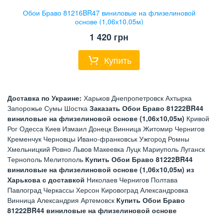
Обои Браво 81216BR47 виниловые на флизелиновой
основе (1,06х10,05м)
1 420
грн
Купить
Доставка по Украине:
Харьков Днепропетровск Ахтырка
Запорожье Сумы Шостка
Заказать Обои Браво 81222BR44
виниловые на флизелиновой основе (1,06х10,05м)
Кривой
Рог Одесса Киев Измаил Донецк Винница Житомир Чернигов
Кременчук Черновцы Ивано-франковськ Ужгород Ромны
Хмельницкий Ровно Львов Макеевка Луцк Мариуполь Луганск
Тернополь Мелитополь
Купить Обои Браво 81222BR44
виниловые на флизелиновой основе (1,06х10,05м) из
Харькова с доставкой
Николаев Чернигов Полтава
Павлоград Черкассы Херсон Кировоград Александровка
Винница Александрия Артемовск
Купить Обои Браво
81222BR44 виниловые на флизелиновой основе