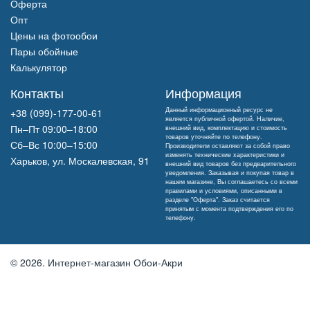
Оферта
Опт
Цены на фотообои
Пары обойные
Калькулятор
Контакты
Информация
Данный информационный ресурс не
+38 (099)-177-00-61
является публичной офертой. Наличие,
Пн–Пт 09:00–18:00
внешний вид, комплектацию и стоимость
товаров уточняйте по телефону.
Сб–Вс 10:00–15:00
Производители оставляют за собой право
изменять технические характеристики и
Харьков, ул. Москалевская, 91
внешний вид товаров без предварительного
уведомления. Заказывая и покупая товар в
нашем магазине, Вы соглашаетесь со всеми
правилами и условиями, описанными в
разделе "Оферта". Заказ считается
принятым с момента подтверждения его по
телефону.
© 2026.
Интернет-магазин Обои-Акри