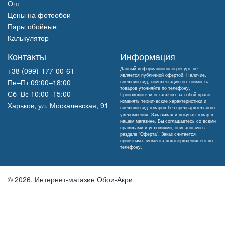
Опт
Цены на фотообои
Пары обойные
Калькулятор
Контакты
Информация
Данный информационный ресурс не
+38 (099)-177-00-61
является публичной офертой. Наличие,
Пн–Пт 09:00–18:00
внешний вид, комплектацию и стоимость
товаров уточняйте по телефону.
Сб–Вс 10:00–15:00
Производители оставляют за собой право
изменять технические характеристики и
Харьков, ул. Москалевская, 91
внешний вид товаров без предварительного
уведомления. Заказывая и покупая товар в
нашем магазине, Вы соглашаетесь со всеми
правилами и условиями, описанными в
разделе "Оферта". Заказ считается
принятым с момента подтверждения его по
телефону.
© 2026.
Интернет-магазин Обои-Акри