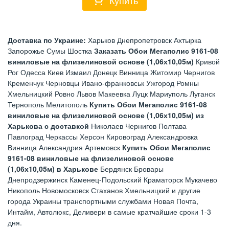
Доставка по Украине:
Харьков Днепропетровск Ахтырка
Запорожье Сумы Шостка
Заказать Обои Мегаполис 9161-08
виниловые на флизелиновой основе (1,06х10,05м)
Кривой
Рог Одесса Киев Измаил Донецк Винница Житомир Чернигов
Кременчук Черновцы Ивано-франковськ Ужгород Ромны
Хмельницкий Ровно Львов Макеевка Луцк Мариуполь Луганск
Тернополь Мелитополь
Купить Обои Мегаполис 9161-08
виниловые на флизелиновой основе (1,06х10,05м) из
Харькова с доставкой
Николаев Чернигов Полтава
Павлоград Черкассы Херсон Кировоград Александровка
Винница Александрия Артемовск
Купить Обои Мегаполис
9161-08 виниловые на флизелиновой основе
(1,06х10,05м) в Харькове
Бердянск Бровары
Днепродзержинск Каменец-Подольский Краматорск Мукачево
Никополь Новомосковск Стаханов Хмельницкий и другие
города Украины транспортными службами Новая Почта,
Интайм, Автолюкс, Деливери в самые кратчайшие сроки 1-3
дня.